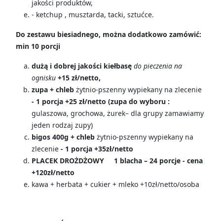
jakości produktów,
- ketchup , musztarda, tacki, sztućce.
Do zestawu biesiadnego, można dodatkowo zamówić:
min 10 porcji
dużą i dobrej jakości kiełbasę
do pieczenia na
ognisku
+15 zł/netto,
zupa + chleb
żytnio-pszenny wypiekany na zlecenie
- 1 porcja +25 zł/netto
(zupa do wyboru :
gulaszowa, grochowa, żurek– dla grupy zamawiamy
jeden rodzaj zupy)
bigos 400g + chleb
żytnio-pszenny wypiekany na
zlecenie
- 1 porcja +35zł/netto
PLACEK DROŻDŻOWY 1 blacha – 24 porcje - cena
+120zł/netto
kawa + herbata + cukier + mleko +10zł/netto/osoba