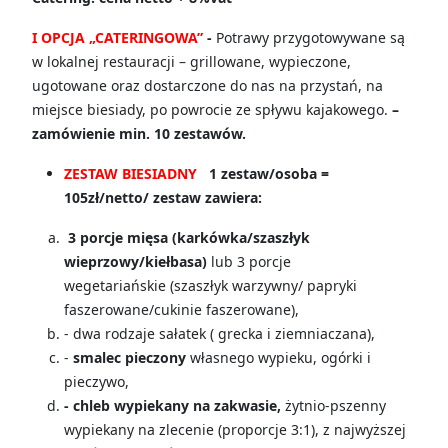
I OPCJA „CATERINGOWA”
-
Potrawy przygotowywane są
w lokalnej restauracji – grillowane, wypieczone,
ugotowane oraz dostarczone do nas na przystań, na
miejsce biesiady, po powrocie ze spływu kajakowego.
–
zamówienie min. 10 zestawów.
ZESTAW BIESIADNY
1 zestaw/osoba =
105zł/netto/ zestaw zawiera:
3 porcje mięsa (karkówka/szaszłyk
wieprzowy/kiełbasa)
lub 3 porcje
wegetariańskie (szaszłyk warzywny/ papryki
faszerowane/cukinie faszerowane),
- dwa rodzaje sałatek ( grecka i ziemniaczana),
-
smalec pieczony
własnego wypieku, ogórki i
pieczywo,
- chleb wypiekany na zakwasie,
żytnio-pszenny
wypiekany na zlecenie (proporcje 3:1), z najwyższej