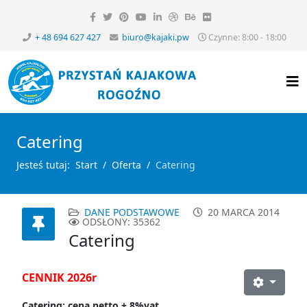
+ 48 694 627 427
biuro@kajaki.pw
Czynne: 8:00 - 18:00
Catering
Jesteś tutaj:
Start
Oferta
Catering
DANE PODSTAWOWE
20 MARCA 2014
ODSŁONY: 35362
Catering
CENNIK 2026r
Catering: cena netto + 8%vat