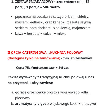
ZESTAW ŚNIADANIOWY
-
zamawiamy min. 15
porcji, 1 porcja = 50zł/netto
jajecznica na boczku ze szczypiorkiem, chleb z
masłem, kiełbaski, oraz kanapki z sałatą szynką,
serkiem, pomidorkiem, rzodkiewką, majonezem
kawa + herbata + cukier + mleko
II OPCJA CATERINGOWA „KUCHNIA POLOWA”
(dostępna tylko na zamówienie)
-min. 25 zestawów
Cena 75zł/netto/zestaw + 8%vat
Pakiet wydawany z tradycyjnej kuchni polowej u nas
na przystani, który zawiera:
gorącą grochówkę
prosto z wojskowego kotła +
pieczywo
aromatyczny bigos
z wojskowego kotła + pieczywo