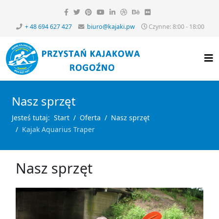
+ 48 694 627 427
biuro@kajaki.pw
Czynne: 8:00 - 18:00
Nasz sprzęt
Jesteś tutaj:
Start
Oferta
Nasz sprzęt
Kajak Aquarius Traper
Nasz sprzęt